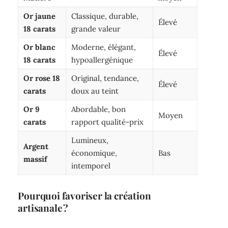
Or jaune
Classique, durable,
Élevé
18 carats
grande valeur
Or blanc
Moderne, élégant,
Élevé
18 carats
hypoallergénique
Or rose 18
Original, tendance,
Élevé
carats
doux au teint
Or 9
Abordable, bon
Moyen
carats
rapport qualité-prix
Lumineux,
Argent
économique,
Bas
massif
intemporel
Pourquoi favoriser la création
artisanale ?