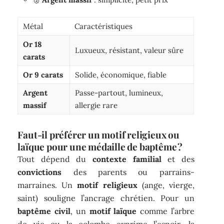
Métal
Caractéristiques
Or 18
Luxueux, résistant, valeur sûre
carats
Or 9 carats
Solide, économique, fiable
Argent
Passe-partout, lumineux,
massif
allergie rare
Faut-il préférer un motif religieux ou
laïque pour une médaille de baptême ?
Tout dépend du
contexte familial
et des
convictions
des parents ou parrains-
marraines. Un
motif religieux
(ange, vierge,
saint) souligne l’ancrage chrétien. Pour un
baptême civil
, un
motif laïque
comme l’arbre
de vie ou la colombe exprime l’espoir, la