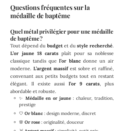
Questions fréquentes sur la
médaille de baptême
Quel métal privilégier pour une médaille
de baptême ?
Tout dépend du
budget
et du
style recherché
.
L’or jaune 18 carats
plaît pour sa noblesse
classique tandis que
l’or blanc
donne un air
moderne.
L’argent massif
est sobre et raffiné,
convenant aux petits budgets tout en restant
élégant. Il existe aussi
l’or 9 carats
, plus
abordable et robuste.
✨
Médaille en or jaune
: chaleur, tradition,
prestige
🤍
Or blanc
: design moderne, discret
🌸
Or rose
: originalité, douceur
🥈
Argent massif
: simplicité, petit prix