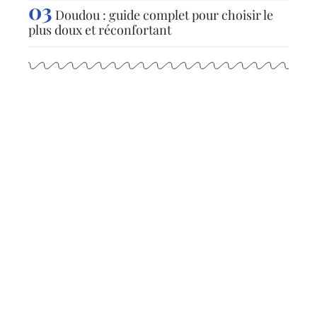
Doudou : guide complet pour choisir le
plus doux et réconfortant
Articles populaires
ACTUS
Jour idéal pour visiter le
Puy du Fou : conseils et
astuces
12 mars 2026