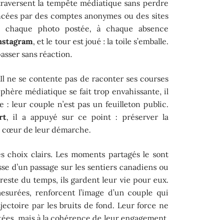
traversent la tempête médiatique sans perdre
ancées par des comptes anonymes ou des sites
à chaque photo postée, à chaque absence
nstagram
, et le tour est joué : la toile s’emballe.
passer sans réaction.
. Il ne se contente pas de raconter ses courses
phère médiatique se fait trop envahissante, il
e : leur couple n’est pas un feuilleton public.
rt
, il a appuyé sur ce point : préserver la
au cœur de leur démarche.
es choix clairs. Les moments partagés le sont
gisse d’un passage sur les sentiers canadiens ou
reste du temps, ils gardent leur vie pour eux.
 mesurées, renforcent l’image d’un couple qui
ajectoire par les bruits de fond. Leur force ne
tées, mais à la cohérence de leur engagement,